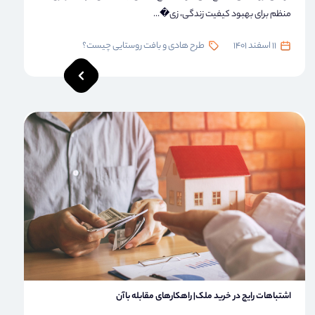
منظم برای بهبود کیفیت زندگی، زی�...
11 اسفند 1401
طرح هادی و بافت روستایی چیست؟
اشتباهات رایج در خرید ملک| راهکارهای مقابله باآن