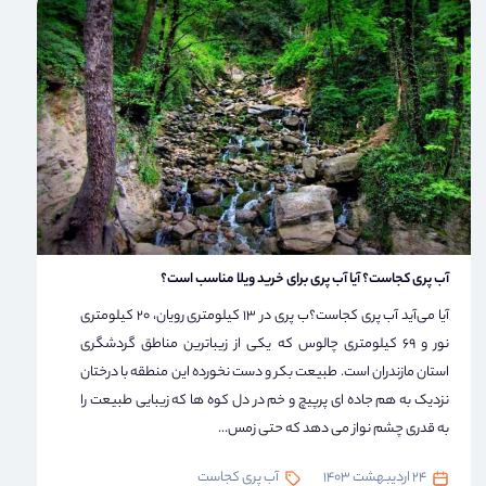
آب پری کجاست؟ آیا آب پری برای خرید ویلا مناسب است؟
آیا می‌آید آب پری کجاست؟ب پری در 13 کیلومتری رویان، 20 کیلومتری
نور و 69 کیلومتری چالوس که یکی از زیباترین مناطق گردشگری
استان مازندران است. طبیعت بکر و دست نخورده این منطقه با درختان
نزدیک به هم جاده ای پرپیچ و خم در دل کوه ها که زیبایی طبیعت را
به قدری چشم نواز می دهد که حتی زمس...
24 اردیبهشت 1403
آب پری کجاست